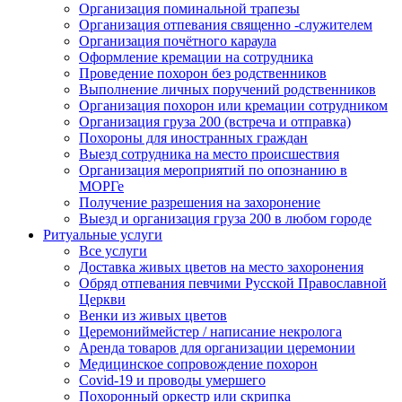
Организация поминальной трапезы
Организация отпевания священно -служителем
Организация почётного караула
Оформление кремации на сотрудника
Проведение похорон без родственников
Выполнение личных поручений родственников
Организация похорон или кремации сотрудником
Организация груза 200 (встреча и отправка)
Похороны для иностранных граждан
Выезд сотрудника на место происшествия
Организация мероприятий по опознанию в
МОРГе
Получение разрешения на захоронение
Выезд и организация груза 200 в любом городе
Ритуальные услуги
Все услуги
Доставка живых цветов на место захоронения
Обряд отпевания певчими Русской Православной
Церкви
Венки из живых цветов
Церемониймейстер / написание некролога
Аренда товаров для организации церемонии
Медицинское сопровождение похорон
Covid-19 и проводы умершего
Похоронный оркестр или скрипка