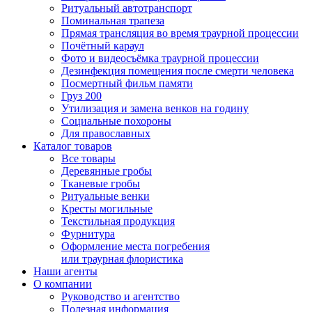
Ритуальный автотранспорт
Поминальная трапеза
Прямая трансляция во время траурной процессии
Почётный караул
Фото и видеосъёмка траурной процессии
Дезинфекция помещения после смерти человека
Посмертный фильм памяти
Груз 200
Утилизация и замена венков на годину
Социальные похороны
Для православных
Каталог товаров
Все товары
Деревянные гробы
Тканевые гробы
Ритуальные венки
Кресты могильные
Текстильная продукция
Фурнитура
Оформление места погребения
или траурная флористика
Наши агенты
О компании
Руководство и агентство
Полезная информация