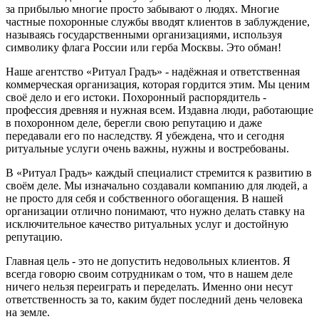
за прибылью многие просто забывают о людях. Многие
частные похоронные службы вводят клиентов в заблуждение,
называясь государственными организациями, используя
символику флага России или герба Москвы. Это обман!
Наше агентство «Ритуал Градъ» - надёжная и ответственная
коммерческая организация, которая гордится этим. Мы ценим
своё дело и его истоки. Похоронный распорядитель -
профессия древняя и нужная всем. Издавна люди, работающие
в похоронном деле, берегли свою репутацию и даже
передавали его по наследству.
Я убеждена, что и сегодня
ритуальные услуги очень важны, нужны и востребованы.
В «Ритуал Градъ» каждый специалист стремится к развитию в
своём деле. Мы изначально создавали компанию для людей, а
не просто для себя и собственного обогащения. В нашей
организации отлично понимают, что нужно делать ставку на
исключительное качество ритуальных услуг и достойную
репутацию.
Главная цель - это не допустить недовольных клиентов. Я
всегда говорю своим сотрудникам о том, что в нашем деле
ничего нельзя переиграть и переделать. Именно они несут
ответственность за то, каким будет последний день человека
на земле.