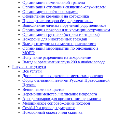
Организация поминальной трапезы
Организация отпевания священно -служителем
Организация почётного караула
Оформление кремации на сотрудника
Проведение похорон без родственников
Выполнение личных поручений родственников
Организация похорон или кремации сотрудником
Организация груза 200 (встреча и отправка)
Похороны для иностранных граждан
Выезд сотрудника на место происшествия
Организация мероприятий по опознанию в
МОРГе
Получение разрешения на захоронение
Выезд и организация груза 200 в любом городе
Ритуальные услуги
Все услуги
Доставка живых цветов на место захоронения
Обряд отпевания певчими Русской Православной
Церкви
Венки из живых цветов
Церемониймейстер / написание некролога
Аренда товаров для организации церемонии
Медицинское сопровождение похорон
Covid-19 и проводы умершего
Похоронный оркестр или скрипка