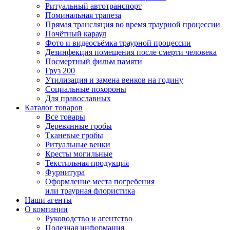
Ритуальный автотранспорт
Поминальная трапеза
Прямая трансляция во время траурной процессии
Почётный караул
Фото и видеосъёмка траурной процессии
Дезинфекция помещения после смерти человека
Посмертный фильм памяти
Груз 200
Утилизация и замена венков на годину
Социальные похороны
Для православных
Каталог товаров
Все товары
Деревянные гробы
Тканевые гробы
Ритуальные венки
Кресты могильные
Текстильная продукция
Фурнитура
Оформление места погребения
или траурная флористика
Наши агенты
О компании
Руководство и агентство
Полезная информация