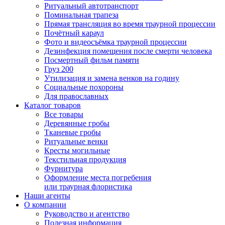
Ритуальный автотранспорт
Поминальная трапеза
Прямая трансляция во время траурной процессии
Почётный караул
Фото и видеосъёмка траурной процессии
Дезинфекция помещения после смерти человека
Посмертный фильм памяти
Груз 200
Утилизация и замена венков на годину
Социальные похороны
Для православных
Каталог товаров
Все товары
Деревянные гробы
Тканевые гробы
Ритуальные венки
Кресты могильные
Текстильная продукция
Фурнитура
Оформление места погребения
или траурная флористика
Наши агенты
О компании
Руководство и агентство
Полезная информация