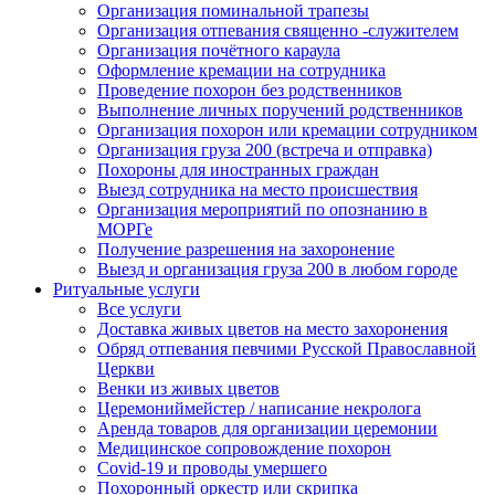
Организация поминальной трапезы
Организация отпевания священно -служителем
Организация почётного караула
Оформление кремации на сотрудника
Проведение похорон без родственников
Выполнение личных поручений родственников
Организация похорон или кремации сотрудником
Организация груза 200 (встреча и отправка)
Похороны для иностранных граждан
Выезд сотрудника на место происшествия
Организация мероприятий по опознанию в
МОРГе
Получение разрешения на захоронение
Выезд и организация груза 200 в любом городе
Ритуальные услуги
Все услуги
Доставка живых цветов на место захоронения
Обряд отпевания певчими Русской Православной
Церкви
Венки из живых цветов
Церемониймейстер / написание некролога
Аренда товаров для организации церемонии
Медицинское сопровождение похорон
Covid-19 и проводы умершего
Похоронный оркестр или скрипка