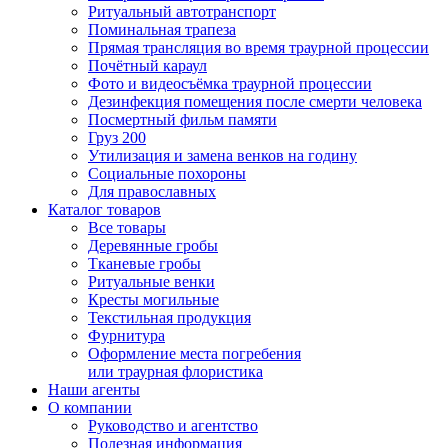
Ритуальный автотранспорт
Поминальная трапеза
Прямая трансляция во время траурной процессии
Почётный караул
Фото и видеосъёмка траурной процессии
Дезинфекция помещения после смерти человека
Посмертный фильм памяти
Груз 200
Утилизация и замена венков на годину
Социальные похороны
Для православных
Каталог товаров
Все товары
Деревянные гробы
Тканевые гробы
Ритуальные венки
Кресты могильные
Текстильная продукция
Фурнитура
Оформление места погребения
или траурная флористика
Наши агенты
О компании
Руководство и агентство
Полезная информация