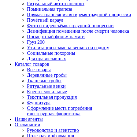
Ритуальный автотранспорт
Поминальная трапеза
Прямая трансляция во время траурной процессии
Почётный караул
Фото и видеосъёмка траурной процессии
Дезинфекция помещения после смерти человека
Посмертный фильм памяти
Груз 200
Утилизация и замена венков на годину
Социальные похороны
Для православных
Каталог товаров
Все товары
Деревянные гробы
Тканевые гробы
Ритуальные венки
Кресты могильные
Текстильная продукция
Фурнитура
Оформление места погребения
или траурная флористика
Наши агенты
О компании
Руководство и агентство
Полезная информация