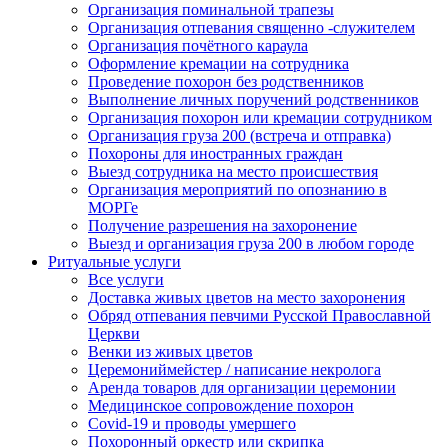
Организация поминальной трапезы
Организация отпевания священно -служителем
Организация почётного караула
Оформление кремации на сотрудника
Проведение похорон без родственников
Выполнение личных поручений родственников
Организация похорон или кремации сотрудником
Организация груза 200 (встреча и отправка)
Похороны для иностранных граждан
Выезд сотрудника на место происшествия
Организация мероприятий по опознанию в
МОРГе
Получение разрешения на захоронение
Выезд и организация груза 200 в любом городе
Ритуальные услуги
Все услуги
Доставка живых цветов на место захоронения
Обряд отпевания певчими Русской Православной
Церкви
Венки из живых цветов
Церемониймейстер / написание некролога
Аренда товаров для организации церемонии
Медицинское сопровождение похорон
Covid-19 и проводы умершего
Похоронный оркестр или скрипка