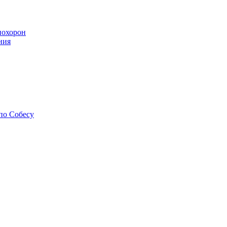
похорон
ния
по Собесу