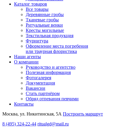
Каталог товаров
Все товары
Деревянные гробы
Тканевые гробы
Ритуальные венки
Кресты могильные
Текстильная продукция
Фурнитура
Оформление места погребения
или траурная флористика
Наши агенты
О компании
Руководство и агентство
Полезная информация
Фотогалерея
Документация
Вакансии
Стать партнёром
Обряд отпевания певчими
Контакты
Москва, ул. Никитинская, 5А
Построить маршрут
8 (495) 324-22-44
ritualgd@mail.ru