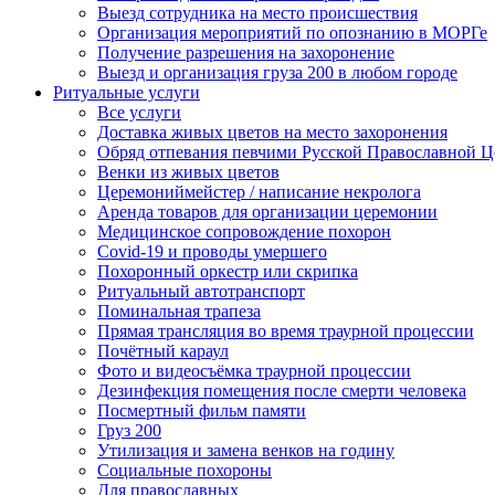
Выезд сотрудника на место происшествия
Организация мероприятий по опознанию в МОРГе
Получение разрешения на захоронение
Выезд и организация груза 200 в любом городе
Ритуальные услуги
Все услуги
Доставка живых цветов на место захоронения
Обряд отпевания певчими Русской Православной Ц
Венки из живых цветов
Церемониймейстер / написание некролога
Аренда товаров для организации церемонии
Медицинское сопровождение похорон
Covid-19 и проводы умершего
Похоронный оркестр или скрипка
Ритуальный автотранспорт
Поминальная трапеза
Прямая трансляция во время траурной процессии
Почётный караул
Фото и видеосъёмка траурной процессии
Дезинфекция помещения после смерти человека
Посмертный фильм памяти
Груз 200
Утилизация и замена венков на годину
Социальные похороны
Для православных