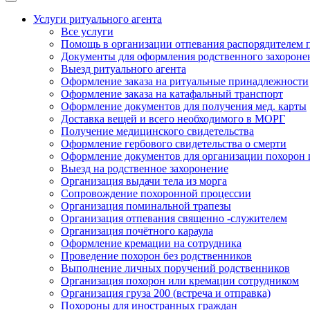
Услуги ритуального агента
Все услуги
Помощь в организации отпевания распорядителем 
Документы для оформления родственного захороне
Выезд ритуального агента
Оформление заказа на ритуальные принадлежности
Оформление заказа на катафальный транспорт
Оформление документов для получения мед. карты
Доставка вещей и всего необходимого в МОРГ
Получение медицинского свидетельства
Оформление гербового свидетельства о смерти
Оформление документов для организации похорон 
Выезд на родственное захоронение
Организация выдачи тела из морга
Сопровождение похоронной процессии
Организация поминальной трапезы
Организация отпевания священно -служителем
Организация почётного караула
Оформление кремации на сотрудника
Проведение похорон без родственников
Выполнение личных поручений родственников
Организация похорон или кремации сотрудником
Организация груза 200 (встреча и отправка)
Похороны для иностранных граждан