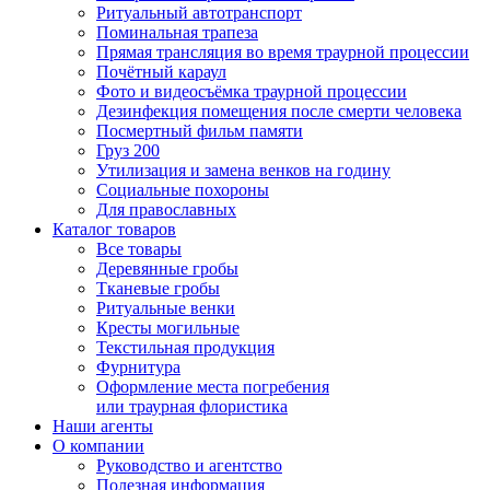
Ритуальный автотранспорт
Поминальная трапеза
Прямая трансляция во время траурной процессии
Почётный караул
Фото и видеосъёмка траурной процессии
Дезинфекция помещения после смерти человека
Посмертный фильм памяти
Груз 200
Утилизация и замена венков на годину
Социальные похороны
Для православных
Каталог товаров
Все товары
Деревянные гробы
Тканевые гробы
Ритуальные венки
Кресты могильные
Текстильная продукция
Фурнитура
Оформление места погребения
или траурная флористика
Наши агенты
О компании
Руководство и агентство
Полезная информация