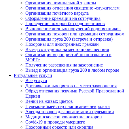
Организация поминальной трапезы
Организация отпевания священно -служителем
Организация почётного караула
Оформление кремации на сотрудника
Проведение похорон без родственников
Выполнение личных поручений родственников
Организация похорон или кремации сотрудником
Организация груза 200 (встреча и отправка)
Похороны для иностранных граждан
Выезд сотрудника на место происшествия
Организация мероприятий по опознанию в
МОРГе
Получение разрешения на захоронение
Выезд и организация груза 200 в любом городе
Ритуальные услуги
Все услуги
Доставка живых цветов на место захоронения
Обряд отпевания певчими Русской Православной
Церкви
Венки из живых цветов
Церемониймейстер / написание некролога
Аренда товаров для организации церемонии
Медицинское сопровождение похорон
Covid-19 и проводы умершего
Похоронный оркестр или скрипка