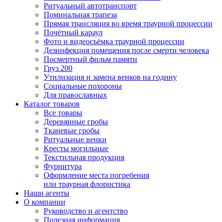
Ритуальный автотранспорт
Поминальная трапеза
Прямая трансляция во время траурной процессии
Почётный караул
Фото и видеосъёмка траурной процессии
Дезинфекция помещения после смерти человека
Посмертный фильм памяти
Груз 200
Утилизация и замена венков на годину
Социальные похороны
Для православных
Каталог товаров
Все товары
Деревянные гробы
Тканевые гробы
Ритуальные венки
Кресты могильные
Текстильная продукция
Фурнитура
Оформление места погребения
или траурная флористика
Наши агенты
О компании
Руководство и агентство
Полезная информация