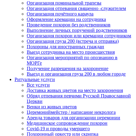
Организация поминальной трапезы
Организация отпевания священно -служителем
Организация почётного караула
Оформление кремации на сотрудника
Проведение похорон без родственников
Выполнение личных поручений родственников
Организация похорон или кремации сотрудником
Организация груза 200 (встреча и отправка)
Похороны для иностранных граждан
Выезд сотрудника на место происшествия
Организация мероприятий по опознанию в
МОРГе
Получение разрешения на захоронение
Выезд и организация груза 200 в любом городе
Ритуальные услуги
Все услуги
Доставка живых цветов на место захоронения
Обряд отпевания певчими Русской Православной
Церкви
Венки из живых цветов
Церемониймейстер / написание некролога
Аренда товаров для организации церемонии
Медицинское сопровождение похорон
Covid-19 и проводы умершего
Похоронный оркестр или скрипка