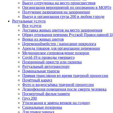
Выезд сотрудника на место происшествия
Организация мероприятий по опознанию в МОРГе
Получение разрешения на захоронение
Выезд и организация груза 200 в любом городе
Ритуальные услуги
Все услуги
Доставка живых цветов на место захоронения
Обряд отпевания певчими Русской Православной Ц
Венки из живых цветов
Церемониймейстер / написание некролога
Аренда товаров для организации церемонии
Медицинское сопровождение похорон
Covid-19 и проводы умершего
Похоронный оркестр или скрипка
Ритуальный автотранспорт
Поминальная трапеза
Прямая трансляция во время траурной процессии
Почётный караул
Фото и видеосъёмка траурной процессии
Дезинфекция помещения после смерти человека
Посмертный фильм памяти
Груз 200
Утилизация и замена венков на годину
Социальные похороны
Для православных