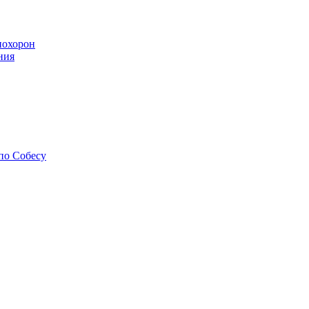
похорон
ния
по Собесу