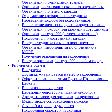
Организация поминальной трапезы
Организация отпевания священно -служителем
Организация почётного караула
Оформление кремации на сотрудника
Проведение похорон без родственников
Выполнение личных поручений родственников
Организация похорон или кремации сотрудником
Организация груза 200 (встреча и отправка)
Похороны для иностранных граждан
Выезд сотрудника на место происшествия
Организация мероприятий по опознанию в
МОРГе
Получение разрешения на захоронение
Выезд и организация груза 200 в любом городе
Ритуальные услуги
Все услуги
Доставка живых цветов на место захоронения
Обряд отпевания певчими Русской Православной
Церкви
Венки из живых цветов
Церемониймейстер / написание некролога
Аренда товаров для организации церемонии
Медицинское сопровождение похорон
Covid-19 и проводы умершего
Похоронный оркестр или скрипка