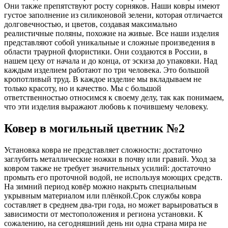
Они также препятствуют росту сорняков. Наши ковры имеют
густое заполнение из силиконовой зелени, которая отличается
долговечностью, и цветов, создавая максимально
реалистичные поляны, похожие на живые. Все наши изделия
представляют собой уникальные и сложные произведения в
области траурной флористики. Они создаются в России, в
нашем цеху от начала и до конца, от эскиза до упаковки. Над
каждым изделием работают по три человека. Это большой
кропотливый труд. В каждое изделие мы вкладываем не
только красоту, но и качество. Мы с большой
ответственностью относимся к своему делу, так как понимаем,
что эти изделия выражают любовь к почившему человеку.
Ковер в могильный цветник №2
Установка ковра не представляет сложности: достаточно
заглубить металлические ножки в почву или гравий. Уход за
ковром также не требует значительных усилий: достаточно
промыть его проточной водой, не используя моющих средств.
На зимний период ковёр можно накрыть специальным
укрывным материалом или плёнкой.Срок службы ковра
составляет в среднем два-три года, но может варьироваться в
зависимости от местоположения и региона установки. К
сожалению, на сегодняшний день ни одна страна мира не