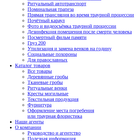
Ритуальный автотранспорт
Поминальная трапеза
Прямая трансляция во время траурной процессии
Почётный караул
Фото и видеосъёмка траурной процессии
Дезинфекция помещения после смерти человека
Посмертный фильм памяти
Груз 200
Утилизация и замена венков на годину
Социальные похороны
Для православных
Каталог товаров
Все товары
Деревянные гробы
Тканевые гробы
Ритуальные венки
Кресты могильные
Текстильная продукция
Фурнитура
Оформление места погребения
или траурная флористика
Наши агенты
О компании
Руководство и агентство
Полезная информация