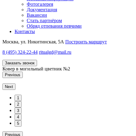
Фотогалерея
Документация
Вакансии
Стать партнёром
Обряд отпевания певчими
Контакты
Москва, ул. Никитинская, 5А
Построить маршрут
8 (495) 324-22-44
ritualgd@mail.ru
Заказать звонок
Ковер в могильный цветник №2
Previous
Next
1
2
3
4
5
Previous