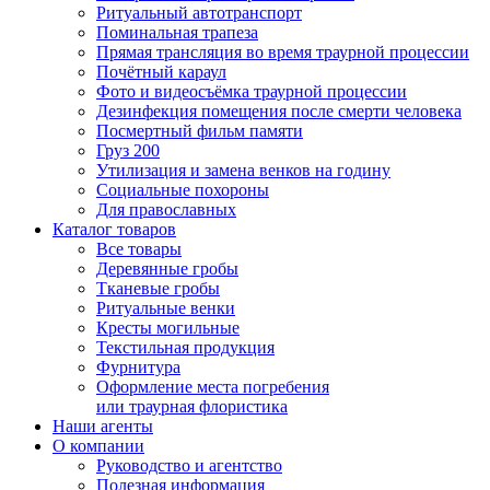
Ритуальный автотранспорт
Поминальная трапеза
Прямая трансляция во время траурной процессии
Почётный караул
Фото и видеосъёмка траурной процессии
Дезинфекция помещения после смерти человека
Посмертный фильм памяти
Груз 200
Утилизация и замена венков на годину
Социальные похороны
Для православных
Каталог товаров
Все товары
Деревянные гробы
Тканевые гробы
Ритуальные венки
Кресты могильные
Текстильная продукция
Фурнитура
Оформление места погребения
или траурная флористика
Наши агенты
О компании
Руководство и агентство
Полезная информация