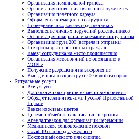
Организация поминальной трапезы
Организация отпевания священно -служителем
Организация почётного караула
Оформление кремации на сотрудника
Проведение похорон без родственников
Выполнение личных поручений родственников
Организация похорон или кремации сотрудником
Организация груза 200 (встреча и отправка)
Похороны для иностранных граждан
Выезд сотрудника на место происшествия
Организация мероприятий по опознанию в
МОРГе
Получение разрешения на захоронение
Выезд и организация груза 200 в любом городе
Ритуальные услуги
Все услуги
Доставка живых цветов на место захоронения
Обряд отпевания певчими Русской Православной
Церкви
Венки из живых цветов
Церемониймейстер / написание некролога
Аренда товаров для организации церемонии
Медицинское сопровождение похорон
Covid-19 и проводы умершего
Похоронный оркестр или скрипка